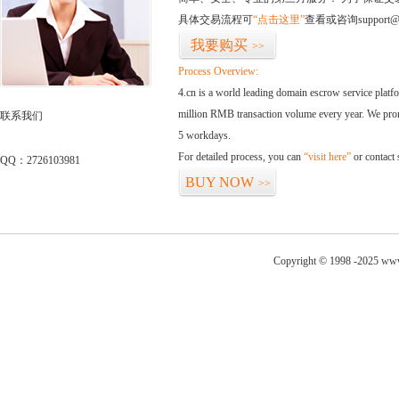
具体交易流程可
“点击这里”
查看或咨询support@
我要购买
>>
Process Overview:
4.cn is a world leading domain escrow service plat
million RMB transaction volume every year. We promi
联系我们
5 workdays.
For detailed process, you can
“visit here”
or contact
QQ：2726103981
BUY NOW
>>
Copyright © 1998 -2025 www