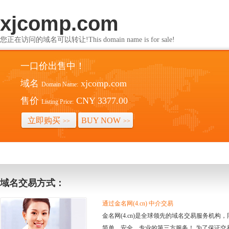
xjcomp.com
您正在访问的域名可以转让!This domain name is for sale!
一口价出售中！
域名
xjcomp.com
Domain Name:
售价
CNY 3377.00
Listing Price:
立即购买
BUY NOW
>>
>>
域名交易方式：
通过金名网(4.cn) 中介交易
金名网(4.cn)是全球领先的域名交易服务机
简单、安全、专业的第三方服务！ 为了保证交